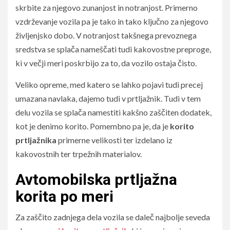
skrbite za njegovo zunanjost in notranjost. Primerno
vzdrževanje vozila pa je tako in tako ključno za njegovo
življenjsko dobo. V notranjost takšnega prevoznega
sredstva se splača nameščati tudi kakovostne preproge,
ki v večji meri poskrbijo za to, da vozilo ostaja čisto.
Veliko opreme, med katero se lahko pojavi tudi precej
umazana navlaka, dajemo tudi v prtljažnik. Tudi v tem
delu vozila se splača namestiti kakšno zaščiten dodatek,
kot je denimo korito. Pomembno pa je, da je
korito
prtljažnika
primerne velikosti ter izdelano iz
kakovostnih ter trpežnih materialov.
Avtomobilska prtljažna
korita po meri
Za zaščito zadnjega dela vozila se daleč najbolje seveda