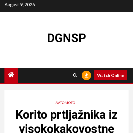
Skip
August 9, 2026
to
content
DGNSP
Watch Online
AVTOMOTO
Korito prtljažnika iz
visokokakovostne