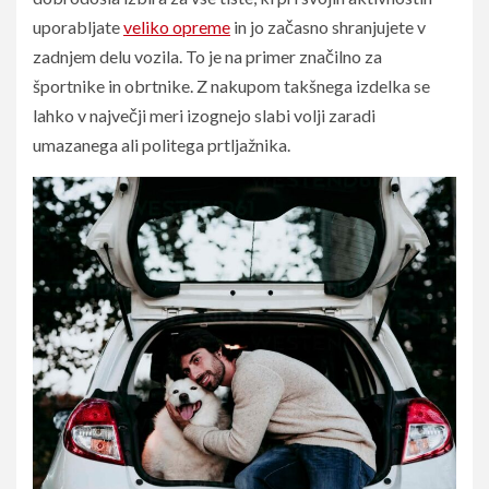
uporabljate
veliko opreme
in jo začasno shranjujete v
zadnjem delu vozila. To je na primer značilno za
športnike in obrtnike. Z nakupom takšnega izdelka se
lahko v največji meri izognejo slabi volji zaradi
umazanega ali politega prtljažnika.