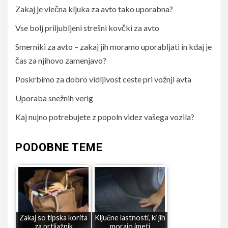
Zakaj je vlečna kljuka za avto tako uporabna?
Vse bolj priljubljeni strešni kovčki za avto
Smerniki za avto – zakaj jih moramo uporabljati in kdaj je
čas za njihovo zamenjavo?
Poskrbimo za dobro vidljivost ceste pri vožnji avta
Uporaba snežnih verig
Kaj nujno potrebujete z popoln videz vašega vozila?
PODOBNE TEME
Zakaj so tipska korita
Ključne lastnosti, ki jih
za prtljažnik
morajo imeti