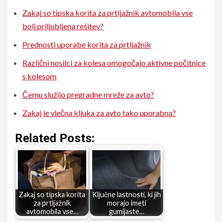
Zakaj so tipska korita za prtljažnik avtomobila vse
bolj priljubljena rešitev?
Prednosti uporabe korita za prtljažnik
Različni nosilci za kolesa omogočajo aktivne počitnice
s kolesom
Čemu služijo pregradne mreže za avto?
Zakaj je vlečna kljuka za avto tako uporabna?
Related Posts:
Zakaj so tipska korita
Ključne lastnosti, ki jih
za prtljažnik
morajo imeti
avtomobila vse…
gumijaste…