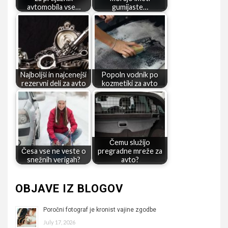
avtomobila vse…
gumijaste…
Najboljši in najcenejši
Popoln vodnik po
rezervni deli za avto
kozmetiki za avto
Čemu služijo
Česa vse ne veste o
pregradne mreže za
snežnih verigah?
avto?
OBJAVE IZ BLOGOV
Poročni fotograf je kronist vajine zgodbe
July 17, 2026