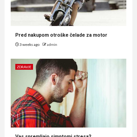
Pred nakupom otroške čelade za motor
3 weeks ago
admin
ZDRAVJE
Vas spremljajo simptomi stresa?