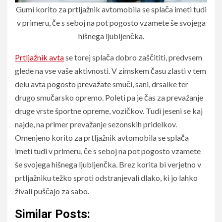
Gumi korito za prtljažnik avtomobila se splača imeti tudi
v primeru, če s seboj na pot pogosto vzamete še svojega
hišnega ljubljenčka.
Prtljažnik avta
se torej splača dobro zaščititi, predvsem
glede na vse vaše aktivnosti. V zimskem času zlasti v tem
delu avta pogosto prevažate smuči, sani, drsalke ter
drugo smučarsko opremo. Poleti pa je čas za prevažanje
druge vrste športne opreme, vozičkov. Tudi jeseni se kaj
najde, na primer prevažanje sezonskih pridelkov.
Omenjeno korito za prtljažnik avtomobila se splača
imeti tudi v primeru, če s seboj na pot pogosto vzamete
še svojega hišnega ljubljenčka. Brez korita bi verjetno v
prtljažniku težko sproti odstranjevali dlako, ki jo lahko
živali puščajo za sabo.
Similar Posts: