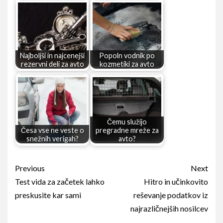
Najboljši in najcenejši
Popoln vodnik po
rezervni deli za avto
kozmetiki za avto
Čemu služijo
Česa vse ne veste o
pregradne mreže za
snežnih verigah?
avto?
Continue
Previous
Next
Reading
Test vida za začetek lahko
Hitro in učinkovito
preskusite kar sami
reševanje podatkov iz
najrazličnejših nosilcev