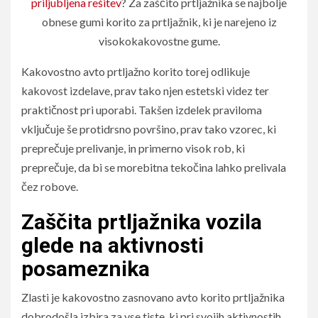
priljubljena rešitev
? Za zaščito prtljažnika se najbolje
obnese gumi korito za prtljažnik, ki je narejeno iz
visokokakovostne gume.
Kakovostno avto prtljažno korito torej odlikuje
kakovost izdelave, prav tako njen estetski videz ter
praktičnost pri uporabi. Takšen izdelek praviloma
vključuje še protidrsno površino, prav tako vzorec, ki
preprečuje prelivanje, in primerno visok rob, ki
preprečuje, da bi se morebitna tekočina lahko prelivala
čez robove.
Zaščita prtljažnika vozila
glede na aktivnosti
posameznika
Zlasti je kakovostno zasnovano avto korito prtljažnika
dobrodošla izbira za vse tiste, ki pri svojih aktivnostih