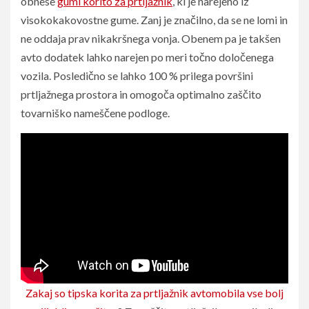
obnese
gumi korito za prtljažnik
, ki je narejeno iz
visokokakovostne gume. Zanj je značilno, da se ne lomi in
ne oddaja prav nikakršnega vonja. Obenem pa je takšen
avto dodatek lahko narejen po meri točno določenega
vozila. Posledično se lahko 100 % prilega površini
prtljažnega prostora in omogoča optimalno zaščito
tovarniško nameščene podloge.
Zakaj so tipska korita za prtljažnik avtomobila vse bolj