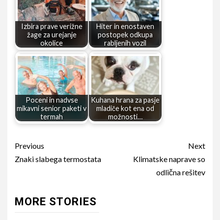
Izbira prave verižne
Hiter in enostaven
žage za urejanje
postopek odkupa
okolice
rabljenih vozil
Poceni in nadvse
Kuhana hrana za pasje
mikavni senior paketi v
mladiče kot ena od
termah
možnosti…
Continue
Previous
Next
Reading
Znaki slabega termostata
Klimatske naprave so
odlična rešitev
MORE STORIES