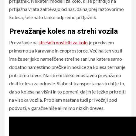
prtljažnik. Nekateri modeli za kolo, ki se pritrdijo na
prtljažna vrata zahtevajo od nas, da najprej raztovorimo
kolesa, šele nato lahko odpremo prtljažnik.
Prevažanje koles na strehi vozila
Prevažanje na
strešnih nosilcih za kolo
je predvsem
primerno za karavane in enoprostorce. Večina teh vozil
ima že serijsko nameščene strešne sani, na katere samo
dodatno namestimo prečke in nosilce za kolesa ter nanje
pritrdimo tovor. Na strehi lahko enostavno prevažamo
do 4 kolesa za odrasle. Slabost transporta na strehi je to,
da so kolesa na višini in to pomeni, da jih je težko pritrditi
na visoka vozila. Problem nastane tudi pri vožnji pod
podvozi, v garažne hiše ali mimo nizkih dreves.