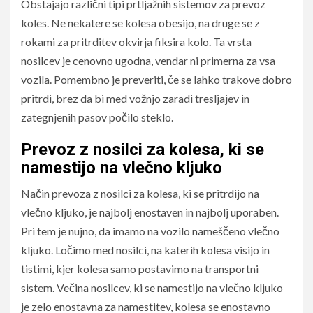
Obstajajo različni tipi prtljažnih sistemov za prevoz
koles. Ne nekatere se kolesa obesijo, na druge se z
rokami za pritrditev okvirja fiksira kolo. Ta vrsta
nosilcev je cenovno ugodna, vendar ni primerna za vsa
vozila. Pomembno je preveriti, če se lahko trakove dobro
pritrdi, brez da bi med vožnjo zaradi tresljajev in
zategnjenih pasov počilo steklo.
Prevoz z nosilci za kolesa, ki se
namestijo na vlečno kljuko
Način prevoza z nosilci za kolesa, ki se pritrdijo na
vlečno kljuko, je najbolj enostaven in najbolj uporaben.
Pri tem je nujno, da imamo na vozilo nameščeno vlečno
kljuko. Ločimo med nosilci, na katerih kolesa visijo in
tistimi, kjer kolesa samo postavimo na transportni
sistem. Večina nosilcev, ki se namestijo na vlečno kljuko
je zelo enostavna za namestitev, kolesa se enostavno