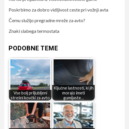
Poskrbimo za dobro vidljivost ceste pri vožnji avta
Čemu služijo pregradne mreže za avto?
Znaki slabega termostata
PODOBNE TEME
Ključne lastnosti, ki jih
Vse bolj priljubljeni
morajo imeti
strešni kovčki za avto
gumijaste…