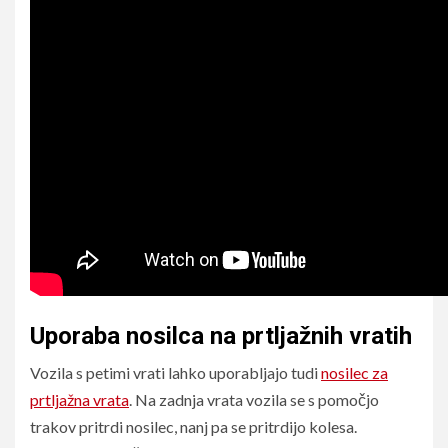
Uporaba nosilca na prtljažnih vratih
Vozila s petimi vrati lahko uporabljajo tudi
nosilec za
prtljažna vrata
. Na zadnja vrata vozila se s pomočjo
trakov pritrdi nosilec, nanj pa se pritrdijo kolesa.