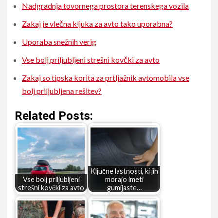
Nadgradnja tovornega prostora terenskega vozila
Zakaj je vlečna kljuka za avto tako uporabna?
Uporaba snežnih verig
Vse bolj priljubljeni strešni kovčki za avto
Zakaj so tipska korita za prtljažnik avtomobila vse
bolj priljubljena rešitev?
Related Posts:
Ključne lastnosti, ki jih
Vse bolj priljubljeni
morajo imeti
strešni kovčki za avto
gumijaste…