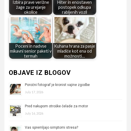
Izbira prave verižne
Hiter in enostaven
žage za urejanje
postopek odkupa
okolice
rabljenih vozil
Poceni in nadvse
Kuhana hrana za pasje
mikavni senior paketi v
mladiče kot ena od
termah
možnosti…
OBJAVE IZ BLOGOV
Poročni fotograf je kronist vajine zgodbe
July 17, 2026
Pred nakupom otroške čelade za motor
July 16, 2026
Vas spremljajo simptomi stresa?