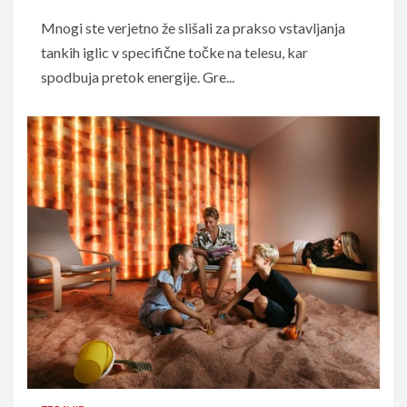
Mnogi ste verjetno že slišali za prakso vstavljanja
tankih iglic v specifične točke na telesu, kar
spodbuja pretok energije. Gre...