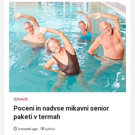
ZDRAVJE
Poceni in nadvse mikavni senior
paketi v termah
1 month ago
admin