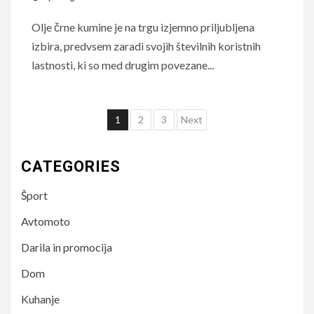
Olje črne kumine je na trgu izjemno priljubljena
izbira, predvsem zaradi svojih številnih koristnih
lastnosti, ki so med drugim povezane...
Posts
1
2
3
Next
pagination
CATEGORIES
Šport
Avtomoto
Darila in promocija
Dom
Kuhanje