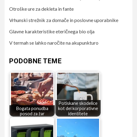
Otroške ure za dekleta in fante
Vrhunski strežnik za domače in poslovne uporabnike
Glavne karakteristike eteričnega bio olja
V termah se lahko naročite na akupunkturo
PODOBNE TEME
Potiskane skodelice
Bogata ponudba
kot del korporativne
posod za žar
identitete