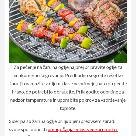
Za pečenje na žaru na oglje najprej pripravite oglje za
enakomerno segrevanje. Predhodno segrejte rešetke
žara, jih namažite z oljem, da se ne primejo, nato pa pecite
hrano, po potrebi jo obračajte. Prilagodite odprtine za
nadzor temperature in uporabite pokrov za vzdrževanje
toplote.
Sicer pa so žari na oglje priljubljeni predvsem zaradi
svoje sposobnosti
omogočanja edinstvene arome ter