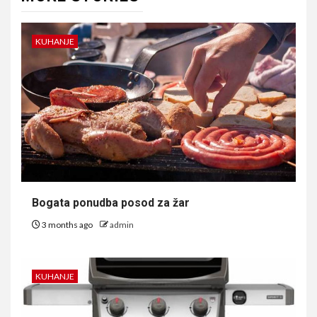
KUHANJE
Bogata ponudba posod za žar
3 months ago
admin
KUHANJE