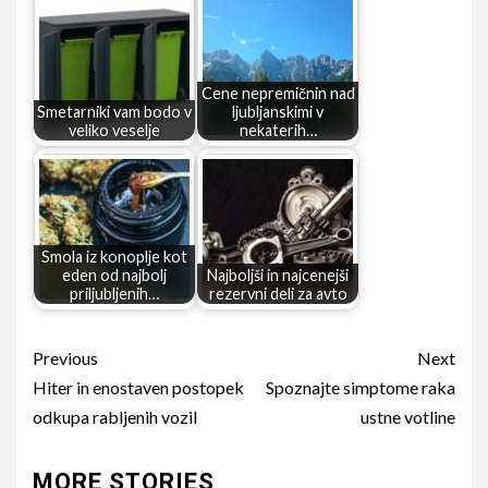
Cene nepremičnin nad
Smetarniki vam bodo v
ljubljanskimi v
veliko veselje
nekaterih…
Smola iz konoplje kot
eden od najbolj
Najboljši in najcenejši
priljubljenih…
rezervni deli za avto
Continue
Previous
Next
Reading
Hiter in enostaven postopek
Spoznajte simptome raka
odkupa rabljenih vozil
ustne votline
MORE STORIES