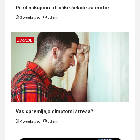
Pred nakupom otroške čelade za motor
3 weeks ago
admin
ZDRAVJE
Vas spremljajo simptomi stresa?
4 weeks ago
admin