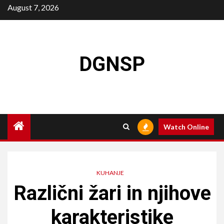
Skip
August 7, 2026
to
content
DGNSP
Watch Online
KUHANJE
Različni žari in njihove
karakteristike