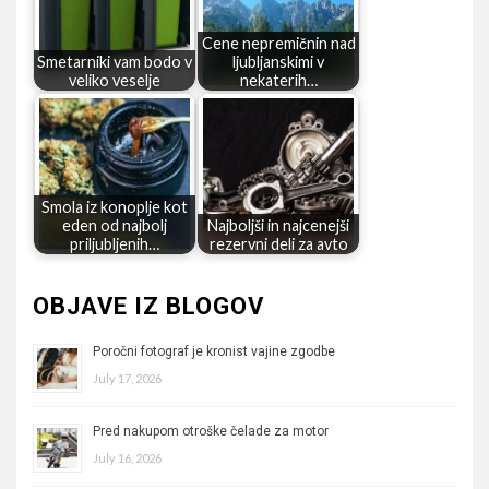
Cene nepremičnin nad
Smetarniki vam bodo v
ljubljanskimi v
veliko veselje
nekaterih…
Smola iz konoplje kot
eden od najbolj
Najboljši in najcenejši
priljubljenih…
rezervni deli za avto
OBJAVE IZ BLOGOV
Poročni fotograf je kronist vajine zgodbe
July 17, 2026
Pred nakupom otroške čelade za motor
July 16, 2026