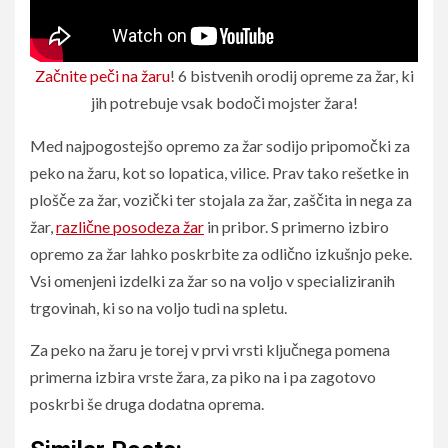
Začnite peči na žaru
! 6 bistvenih orodij opreme za žar, ki
jih potrebuje vsak bodoči mojster žara!
Med najpogostejšo opremo za žar sodijo pripomočki za
peko na žaru, kot so lopatica, vilice. Prav tako rešetke in
plošče za žar, vozički ter stojala za žar, zaščita in nega za
žar,
različne posodeza žar
in pribor. S primerno izbiro
opremo za žar lahko poskrbite za odlično izkušnjo peke.
Vsi omenjeni izdelki za žar so na voljo v specializiranih
trgovinah, ki so na voljo tudi na spletu.
Za peko na žaru je torej v prvi vrsti ključnega pomena
primerna izbira vrste žara, za piko na i pa zagotovo
poskrbi še druga dodatna oprema.