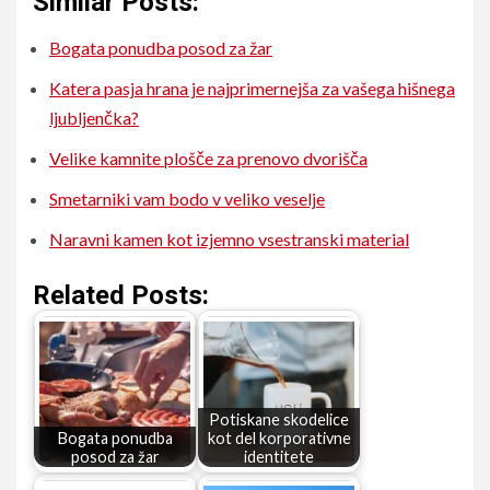
Similar Posts:
Bogata ponudba posod za žar
Katera pasja hrana je najprimernejša za vašega hišnega
ljubljenčka?
Velike kamnite plošče za prenovo dvorišča
Smetarniki vam bodo v veliko veselje
Naravni kamen kot izjemno vsestranski material
Related Posts:
Potiskane skodelice
Bogata ponudba
kot del korporativne
posod za žar
identitete