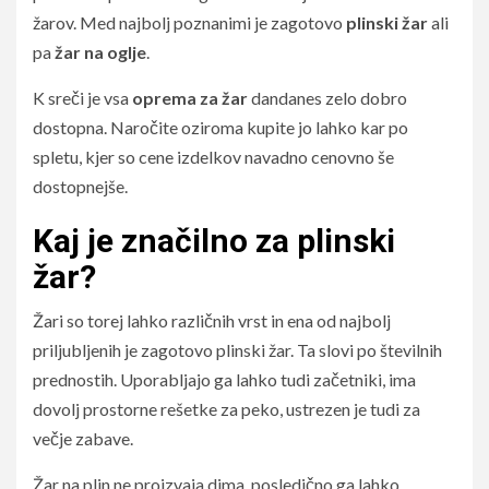
žarov. Med najbolj poznanimi je zagotovo
plinski žar
ali
pa
žar na oglje
.
K sreči je vsa
oprema za žar
dandanes zelo dobro
dostopna. Naročite oziroma kupite jo lahko kar po
spletu, kjer so cene izdelkov navadno cenovno še
dostopnejše.
Kaj je značilno za plinski
žar?
Žari so torej lahko različnih vrst in ena od najbolj
priljubljenih je zagotovo plinski žar. Ta slovi po številnih
prednostih. Uporabljajo ga lahko tudi začetniki, ima
dovolj prostorne rešetke za peko, ustrezen je tudi za
večje zabave.
Žar na plin ne proizvaja dima, posledično ga lahko