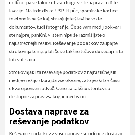
odlično, pa se tako kot vse druge vrste naprav, tudi te
kvarijo. Na trde diske, USB ključe, spominske kartice,
telefone in na še kaj, shranjujete številne vrste
dokumentov, tudi fotografije. Če se vam medij pokvari,
ste najprej panični, v istem hipu že razmišljate o
najustreznejši rešitvi.
Reševanje podatkov
zaupajte
strokovnjakom, sploh če se takšne težave do sedaj niste
lotevali sami.
Strokovnjaki za reševanje podatkov z najrazličnejših
medijev rešijo skorajda vse okvare, zato je skrb v času
okvare povsem odveč. Cene za takšno storitev so
dostopne za prav vsakogar med vami.
Dostava naprave za
reševanje podatkov
Reševanje podatkov z vaše naprave se prične z dostavo