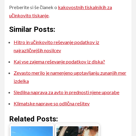
Preberite si še članek o
kakovostnih tiskalnikih za
učinkovito tiskanje
.
Similar Posts:
Hitro in učinkovito reševanje podatkov iz
najrazličnejših nosilcev
Kaj vse zajema reševanje podatkov iz diska?
Zevasto merilo je namenjeno ugotavljanju zunanjih mer
izdelka
Sledilna naprava za avto in prednosti njene uporabe
Klimatske naprave so odlična rešitev
Related Posts: