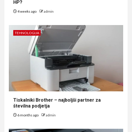
HP?
4 weeks ago
admin
TEHNOLOGIJA
Tiskalniki Brother – najboljši partner za
številna podjetja
6 months ago
admin