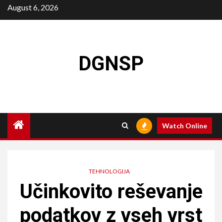
Skip
August 6, 2026
to
content
DGNSP
Watch Online
TEHNOLOGIJA
Učinkovito reševanje
podatkov z vseh vrst