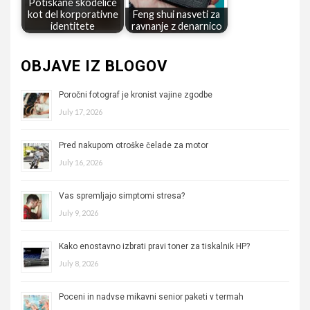
Potiskane skodelice
kot del korporativne
Feng shui nasveti za
identitete
ravnanje z denarnico
OBJAVE IZ BLOGOV
Poročni fotograf je kronist vajine zgodbe
July 17, 2026
Pred nakupom otroške čelade za motor
July 16, 2026
Vas spremljajo simptomi stresa?
July 9, 2026
Kako enostavno izbrati pravi toner za tiskalnik HP?
July 8, 2026
Poceni in nadvse mikavni senior paketi v termah