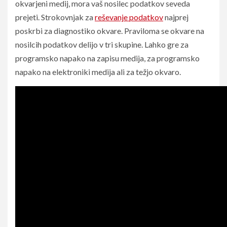
okvarjeni medij, mora vaš nosilec podatkov seveda
prejeti. Strokovnjak za
reševanje podatkov
najprej
poskrbi za diagnostiko okvare. Praviloma se okvare na
nosilcih podatkov delijo v tri skupine. Lahko gre za
programsko napako na zapisu medija, za programsko
napako na elektroniki medija ali za težjo okvaro.