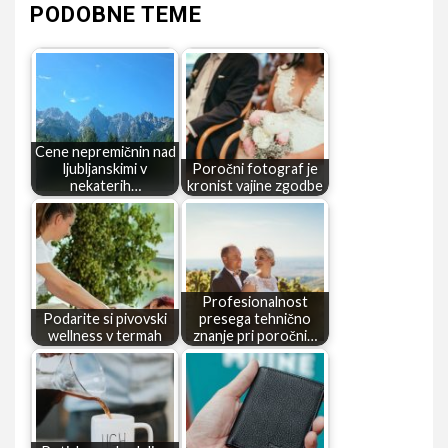
PODOBNE TEME
Cene nepremičnin nad
ljubljanskimi v
Poročni fotograf je
nekaterih…
kronist vajine zgodbe
Profesionalnost
Podarite si pivovski
presega tehnično
wellness v termah
znanje pri poročni…