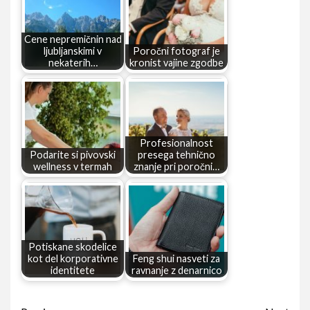
Cene nepremičnin nad
ljubljanskimi v
Poročni fotograf je
nekaterih…
kronist vajine zgodbe
Profesionalnost
Podarite si pivovski
presega tehnično
wellness v termah
znanje pri poročni…
Potiskane skodelice
kot del korporativne
Feng shui nasveti za
identitete
ravnanje z denarnico