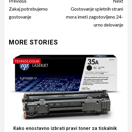
Continue
Previous
Next
Reading
Zakaj potrebujemo
Gostovanje spletnih strani
gostovanje
mora imeti zagotovljeno 24-
urno delovanje
MORE STORIES
TEHNOLOGIJA
Kako enostavno izbrati pravi toner za tiskalnik