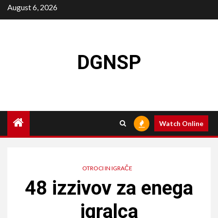
Skip
August 6, 2026
to
content
DGNSP
Watch Online
OTROCI IN IGRAČE
48 izzivov za enega
igralca