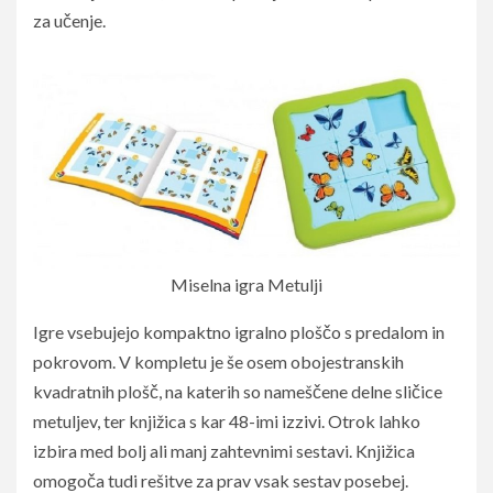
za učenje.
Miselna igra Metulji
Igre vsebujejo kompaktno igralno ploščo s predalom in
pokrovom. V kompletu je še osem obojestranskih
kvadratnih plošč, na katerih so nameščene delne sličice
metuljev, ter knjižica s kar 48-imi izzivi. Otrok lahko
izbira med bolj ali manj zahtevnimi sestavi. Knjižica
omogoča tudi rešitve za prav vsak sestav posebej.