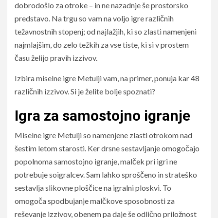
dobrodošlo za otroke – in ne nazadnje še prostorsko
predstavo. Na trgu so vam na voljo igre različnih
težavnostnih stopenj; od najlažjih, ki so zlasti namenjeni
najmlajšim, do zelo težkih za vse tiste, ki si v prostem
času želijo pravih izzivov.
Izbira miselne igre Metulji vam, na primer, ponuja kar 48
različnih izzivov. Si je želite bolje spoznati?
Igra za samostojno igranje
Miselne igre Metulji so namenjene zlasti otrokom nad
šestim letom starosti. Ker drsne sestavljanje omogočajo
popolnoma samostojno igranje, malček pri igri ne
potrebuje soigralcev. Sam lahko sproščeno in strateško
sestavlja slikovne ploščice na igralni ploskvi. To
omogoča spodbujanje malčkove sposobnosti za
reševanje izzivov, obenem pa daje še odlično priložnost