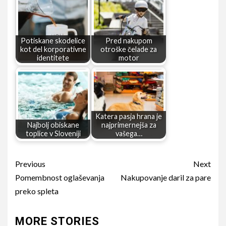
Potiskane skodelice
Pred nakupom
kot del korporativne
otroške čelade za
identitete
motor
Katera pasja hrana je
Najbolj obiskane
najprimernejša za
toplice v Sloveniji
vašega…
Continue
Previous
Next
Reading
Pomembnost oglaševanja
Nakupovanje daril za pare
preko spleta
MORE STORIES