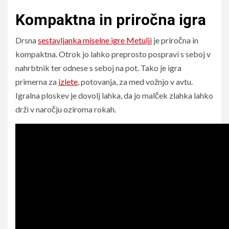
Kompaktna in priročna igra
Drsna
sestavljanka miselne igre Metulji
je priročna in
kompaktna. Otrok jo lahko preprosto pospravi s seboj v
nahrbtnik ter odnese s seboj na pot. Tako je igra
primerna za
izlete
, potovanja, za med vožnjo v avtu.
Igralna ploskev je dovolj lahka, da jo malček zlahka lahko
drži v naročju oziroma rokah.