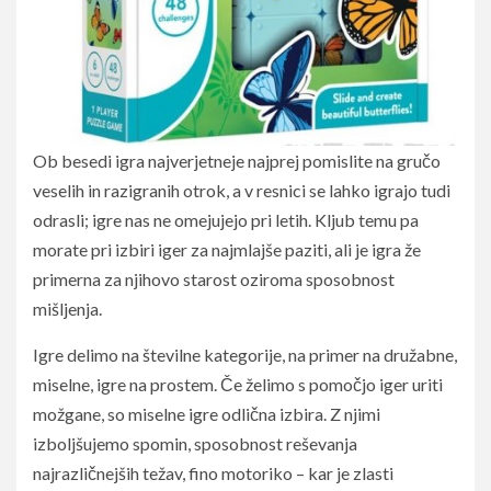
Ob besedi igra najverjetneje najprej pomislite na gručo
veselih in razigranih otrok, a v resnici se lahko igrajo tudi
odrasli; igre nas ne omejujejo pri letih. Kljub temu pa
morate pri izbiri iger za najmlajše paziti, ali je igra že
primerna za njihovo starost oziroma sposobnost
mišljenja.
Igre delimo na številne kategorije, na primer na družabne,
miselne, igre na prostem. Če želimo s pomočjo iger uriti
možgane, so miselne igre odlična izbira. Z njimi
izboljšujemo spomin, sposobnost reševanja
najrazličnejših težav, fino motoriko – kar je zlasti