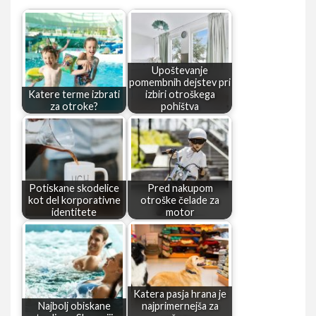
Upoštevanje
pomembnih dejstev pri
Katere terme izbrati
izbiri otroškega
za otroke?
pohištva
Potiskane skodelice
Pred nakupom
kot del korporativne
otroške čelade za
identitete
motor
Katera pasja hrana je
Najbolj obiskane
najprimernejša za