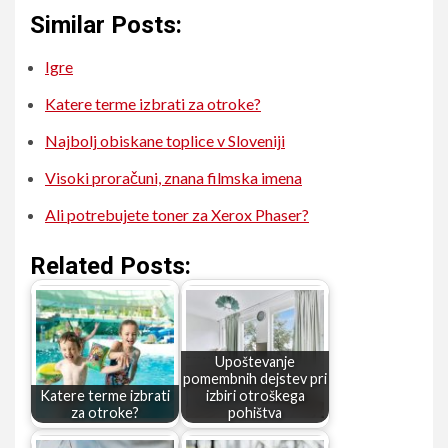
Similar Posts:
Igre
Katere terme izbrati za otroke?
Najbolj obiskane toplice v Sloveniji
Visoki proračuni, znana filmska imena
Ali potrebujete toner za Xerox Phaser?
Related Posts:
Upoštevanje
pomembnih dejstev pri
Katere terme izbrati
izbiri otroškega
za otroke?
pohištva