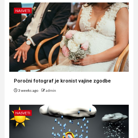
NASVETI
Poročni fotograf je kronist vajine zgodbe
3 weeks ago
admin
NASVETI