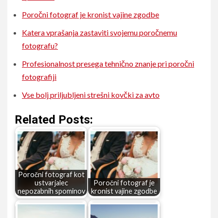
Poročni fotograf je kronist vajine zgodbe
Katera vprašanja zastaviti svojemu poročnemu
fotografu?
Profesionalnost presega tehnično znanje pri poročni
fotografiji
Vse bolj priljubljeni strešni kovčki za avto
Related Posts:
Poročni fotograf kot
ustvarjalec
Poročni fotograf je
nepozabnih spominov
kronist vajine zgodbe