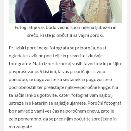
Fotografije vas bodo vedno spomnile na ljubezen in
srečo, ki ste jo občutili na vajini poroki.
Pri izbiri poročnega fotografa se priporoča, da si
ogledate različne portfelje in preverite izkušnje
fotografov. Nato izberite nekaj vaših favoritov in pošljite
povpraševanje. S tistimi, ki vas prepričajo s svojo
ponudbo, se dogovorite za sestanek in pogovorite o
podrobnostih ter prelistajte njihove poročne knjige. Na
ta način lahko ugotovite, kateri fotograf vam najbolj
ustreza in s katerim se najlažje ujamete. Poročni fotograf
bo namreč z vami ves čas na poročnem dnevu, zato je
zelo pomembno, da se pred njim počutite sproščeno in
mu zaupate.