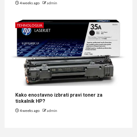
4 weeks ago
admin
TEHNOLOGIJA
Kako enostavno izbrati pravi toner za
tiskalnik HP?
4 weeks ago
admin