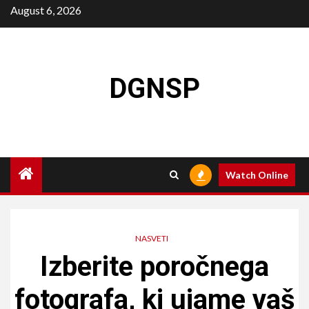
Skip
August 6, 2026
to
content
DGNSP
Watch Online
NASVETI
Izberite poročnega
fotografa, ki ujame vaš