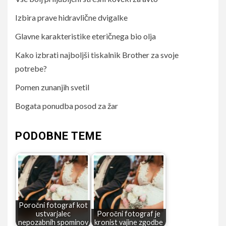
Izbira prave hidravlične dvigalke
Glavne karakteristike eteričnega bio olja
Kako izbrati najboljši tiskalnik Brother za svoje
potrebe?
Pomen zunanjih svetil
Bogata ponudba posod za žar
PODOBNE TEME
Poročni fotograf kot
ustvarjalec
Poročni fotograf je
nepozabnih spominov
kronist vajine zgodbe