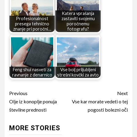
Katera vprašanja
Profesionalnost
zastaviti svojemu
presega tehnično
poročnemu
znanje pri poročni…
fotografu?
Feng shui nasveti za
Vse bolj priljubljeni
ravnanje z denarnico
strešni kovčki za avto
Continue
Previous
Next
Reading
Olje iz konoplje ponuja
Vse kar morate vedeti o tej
številne prednosti
pogosti bolezni oči
MORE STORIES