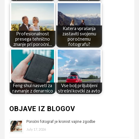
Katera vprašanja
Profesionalnost
zastaviti svojemu
presega tehnično
poročnemu
znanje pri poročni…
fotografu?
Feng shui nasveti za
Vse bolj priljubljeni
ravnanje z denarnico
strešni kovčki za avto
OBJAVE IZ BLOGOV
Poročni fotograf je kronist vajine zgodbe
July 17, 2026