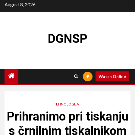
Skip
August 8, 2026
to
content
DGNSP
Watch Online
TEHNOLOGIJA
Prihranimo pri tiskanju
s črnilnim tiskalnikom