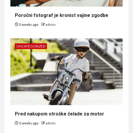
Poročni fotograf je kronist vajine zgodbe
3 weeks ago
admin
UNCATEGORIZED
Pred nakupom otroške čelade za motor
3 weeks ago
admin