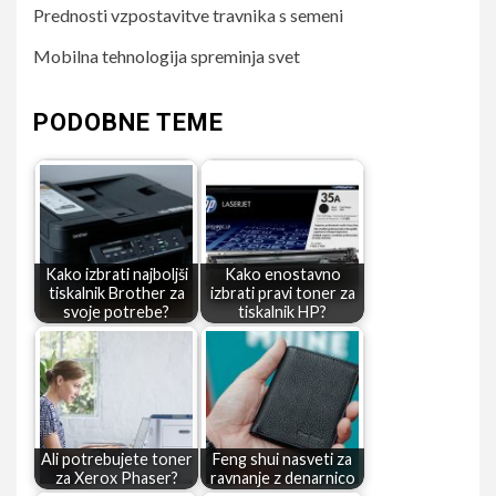
Prednosti vzpostavitve travnika s semeni
Mobilna tehnologija spreminja svet
PODOBNE TEME
Kako izbrati najboljši
Kako enostavno
tiskalnik Brother za
izbrati pravi toner za
svoje potrebe?
tiskalnik HP?
Ali potrebujete toner
Feng shui nasveti za
za Xerox Phaser?
ravnanje z denarnico