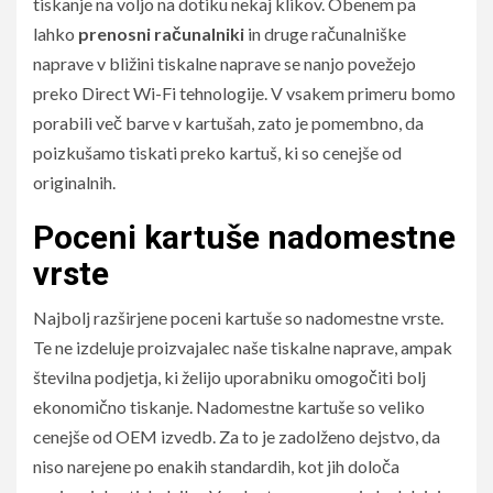
tiskanje na voljo na dotiku nekaj klikov. Obenem pa
lahko
prenosni računalniki
in druge računalniške
naprave v bližini tiskalne naprave se nanjo povežejo
preko Direct Wi-Fi tehnologije. V vsakem primeru bomo
porabili več barve v kartušah, zato je pomembno, da
poizkušamo tiskati preko kartuš, ki so cenejše od
originalnih.
Poceni kartuše nadomestne
vrste
Najbolj razširjene poceni kartuše so nadomestne vrste.
Te ne izdeluje proizvajalec naše tiskalne naprave, ampak
številna podjetja, ki želijo uporabniku omogočiti bolj
ekonomično tiskanje. Nadomestne kartuše so veliko
cenejše od OEM izvedb. Za to je zadolženo dejstvo, da
niso narejene po enakih standardih, kot jih določa