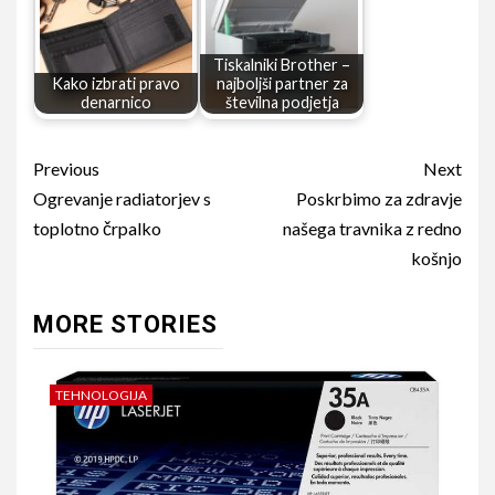
Tiskalniki Brother –
Kako izbrati pravo
najboljši partner za
denarnico
številna podjetja
Continue
Previous
Next
Reading
Ogrevanje radiatorjev s
Poskrbimo za zdravje
toplotno črpalko
našega travnika z redno
košnjo
MORE STORIES
TEHNOLOGIJA