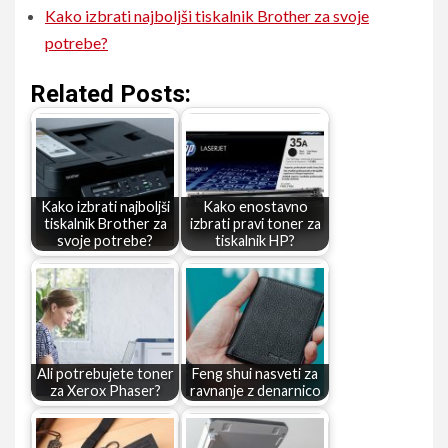
Kako izbrati najboljši tiskalnik Brother za svoje
potrebe?
Related Posts:
Kako izbrati najboljši
Kako enostavno
tiskalnik Brother za
izbrati pravi toner za
svoje potrebe?
tiskalnik HP?
Ali potrebujete toner
Feng shui nasveti za
za Xerox Phaser?
ravnanje z denarnico