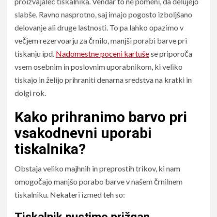
proizvajalec tiskalnika. Vendar to ne pomeni, da delujejo
slabše. Ravno nasprotno, saj imajo pogosto izboljšano
delovanje ali druge lastnosti. To pa lahko opazimo v
večjem rezervoarju za črnilo, manjši porabi barve pri
tiskanju ipd.
Nadomestne poceni kartuše
se priporoča
vsem osebnim in poslovnim uporabnikom, ki veliko
tiskajo in želijo prihraniti denarna sredstva na kratki in
dolgi rok.
Kako prihranimo barvo pri
vsakodnevni uporabi
tiskalnika?
Obstaja veliko majhnih in preprostih trikov, ki nam
omogočajo manjšo porabo barve v našem črnilnem
tiskalniku. Nekateri izmed teh so:
Tiskalnik pustimo prižgan