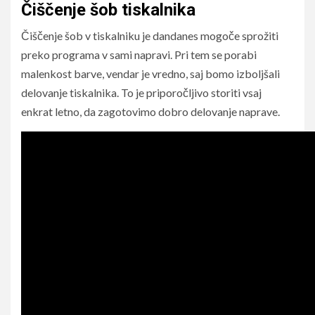
Čiščenje šob tiskalnika
Čiščenje šob v tiskalniku je dandanes mogoče sprožiti
preko programa v sami napravi. Pri tem se porabi
malenkost barve, vendar je vredno, saj bomo izboljšali
delovanje tiskalnika. To je priporočljivo storiti vsaj
enkrat letno, da zagotovimo dobro delovanje naprave.